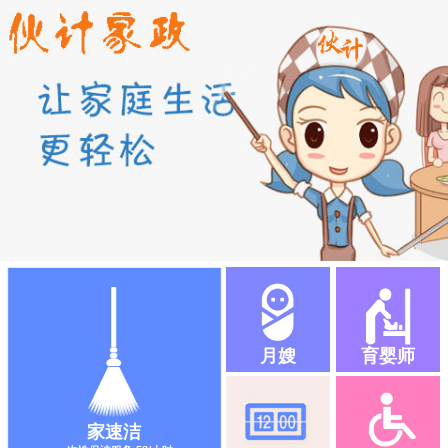
月嫂
育婴师
家速洁