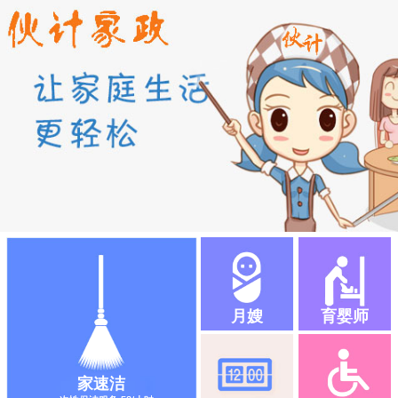
月嫂
育婴师
家速洁