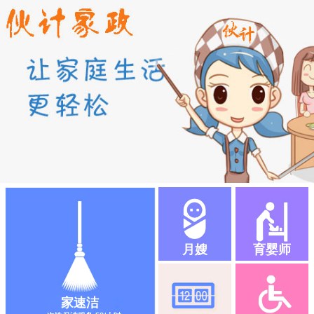
月嫂
育婴师
家速洁