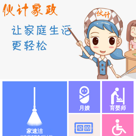
月嫂
育婴师
家速洁