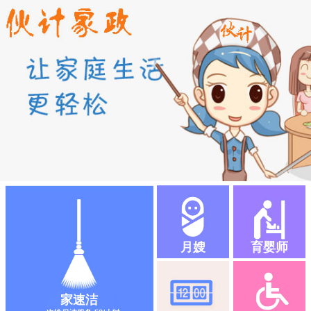
月嫂
育婴师
家速洁